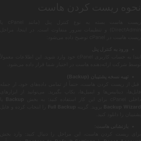
نحوه ریست کردن هاست
ریست هاست بسته به نوع کنترل پنل (مانند cPanel یا
DirectAdmin) و تنظیمات سرور متفاوت است. در اینجا، مراحل
ریست هاست در cPanel توضیح داده می‌شود:
ورود به کنترل پنل
ابتدا به حساب کاربری cPanel خود وارد شوید. این اطلاعات معمولاً
توسط شرکت ارائه‌دهنده هاست در اختیار شما قرار داده می‌شود.
تهیه نسخه پشتیبان
(Backup)
قبل از ریست کردن هاست، حتماً از تمامی داده‌های خود، از جمله
فایل‌ها، دیتابیس‌ها و ایمیل‌ها، بکاپ بگیرید. می‌توانید از ابزارهای
اخلی cPanel برای این کار استفاده کنید: به بخش
Backup
یا
Backup Wizar
بروید. گزینه
Full Backup
را انتخاب کرده و فایل
پشتیبان را دانلود کنید.
بازنشانی هاست:
برای ریست کردن هاست، این مراحل را دنبال کنید: وارد بخش